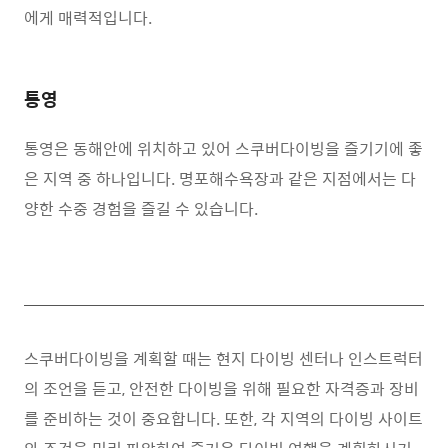
에게 매력적입니다.
통영
통영은 동해안에 위치하고 있어 스쿠버다이빙을 즐기기에 좋
은 지역 중 하나입니다. 명포해수욕장과 같은 지점에서는 다
양한 수중 경험을 즐길 수 있습니다.
스쿠버다이빙을
계획할
때는
현지
다이빙
센터나
인스트럭터
의
조언을
듣고
,
안전한
다이빙을
위해
필요한
자격증과
장비
를
준비하는
것이
중요합니다
.
또한
,
각
지역의
다이빙
사이트