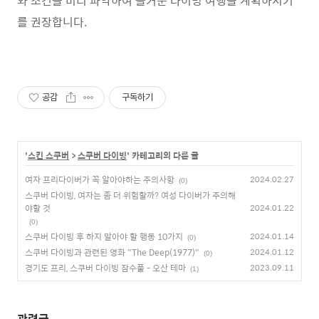
와
조건을
미리
파악하여
즐거운
다이빙
여행을
계획하시기
를
권장합니다
.
공감
구독하기
'
스킨 스쿠버
>
스쿠버 다이빙
' 카테고리의 다른 글
여자 프리다이버가 꼭 알아야하는 주의사항
2024.02.27
(0)
스쿠버 다이빙, 여자는 좀 더 위험할까? 여성 다이버가 주의해
야할 것
2024.01.22
(0)
스쿠버 다이빙 후 하지 말아야 할 행동 10가지
2024.01.14
(0)
스쿠버 다이빙과 관련된 영화 "The Deep(1977)"
2024.01.12
(0)
경기도 프리, 스쿠버 다이빙 잠수풀 - 오산 테마
2023.09.11
(1)
관련글