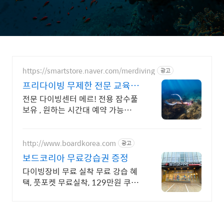
https://smartstore.naver.com/merdiving
광고
프리다이빙 무제한 전문 교육
PADI 공식 2년연속 1위
전문 다이빙센터 메르! 전용 잠수풀
보유 , 원하는 시간대 예약 가능
PADI 5스타 공식센터, 2년 연속 라
이선스 발급 1위, 20명+전문강사진
보유
http://www.boardkorea.com
광고
보드코리아 무료강습권 증정
다이빙장비 무료 실착 무료 강습 혜
택, 풋포켓 무료실착, 129만원 쿠폰
팩 진행중 최대 44% 전 브랜드 마
스크 직접 착용