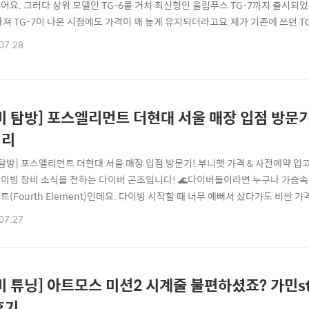
어요. 그러다 상위 모델인 TG-6를 거쳐 최신형인 올림푸스 TG-7까지 출시되었
아져 TG-7이 나온 시점에도 가격이 꽤 높게 유지되더라고요.제가 기존에 쓰던 T
 때문이었어요. 우선 제가 가지고 있던 기기는 일본 내수용이라 영어 지원조차 
07.28
. 무엇보다 한 컷을 촬영한 뒤 저장되는 로딩 시간이 5초 이상 소요될 정도로 
게 낫겠다고 조언..
비 탐방] 포스엘리먼트 더현대 서울 매장 입점 방문기
정리
 탐방] 포스엘리먼트 더현대 서울 매장 입점 방문기! 부니햇 가격 & 사전예약 입
이빙 장비 소식을 전하는 다이버 곤조입니다! 🌊다이버들이라면 누구나 가슴속에
트(Fourth Element)인데요. 다이빙 시작할 때 너무 예뻐서 샀다가도 비싼 
울 한복판 오프라인에서 직접 만날 수 있게 되었습니다.바로 여의도 더현대 서울
07.27
 소식인데요! 마침 다이빙에 갓 입문한 남자친구에게도 좋은 기회가 될 것 같아 
울 포스엘리먼트 매..
비 튜닝] 아트모스 미션2 시계줄 불편하셨죠? 가민s
후기