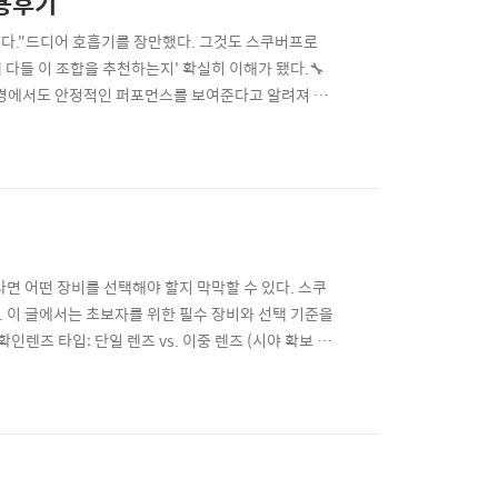
사용후기
알겠다."드디어 호흡기를 장만했다. 그것도 스쿠버프로
왜 다들 이 조합을 추천하는지' 확실히 이해가 됐다.🔧
은 환경에서도 안정적인 퍼포먼스를 보여준다고 알려져 있
플라스틱이지만, 조절 다이얼(벤츄리 및 흡기 저항 조
볍다.처음 입수했을 때 호흡이 너무 편해서 놀랐다. 이
 어떤 장비를 선택해야 할지 막막할 수 있다. 스쿠
 이 글에서는 초보자를 위한 필수 장비와 선택 기준을
인렌즈 타입: 단일 렌즈 vs. 이중 렌즈 (시야 확보 중
apro2. 스노클(Snorkel)✅ 선택 기준드라이 스노클
체공학적인 디자인이 중요🏅 추천 브랜드TUSA, ..