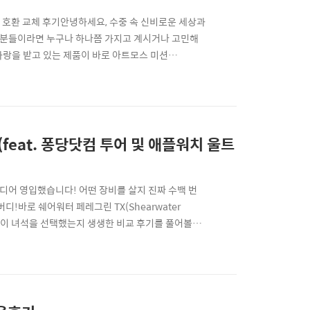
전 호환 교체 후기안녕하세요, 수중 속 신비로운 세상과
버분들이라면 누구나 하나쯤 가지고 계시거나 고민해
랑을 받고 있는 제품이 바로 아트모스 미션
있는 최애 컴퓨터 중 하나입니다.하지만... 이 완벽해 보
계줄(스트랩)의 단단함과 실리콘 재질 특유의 뻣뻣함이
(feat. 퐁당닷컴 투어 및 애플워치 울트
디어 영입했습니다! 어떤 장비를 살지 진짜 수백 번
!바로 쉐어워터 페레그린 TX(Shearwater
치고 이 녀석을 선택했는지 생생한 비교 후기를 풀어볼게
oupang.com/a/fFuBRw3gKO 전단수 연구 페레
구 페레그린 TX 에어 통합 컬러 다이브 컴퓨터 구..