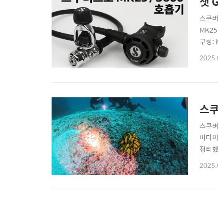
챗 
스쿠버
MK25
구성:
다. 
2025.
절)이
전에 ..
스쿠
스쿠버
버다이
정리했다
요)재질
2025.
vs.