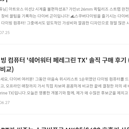
 튜닝] 아트모스 미션2 시계줄 불편하셨죠? 가민st 26mm 퀵릴리즈 스트랩 완
 장비 꿀팁을 기록하는 다이버 곤이입니다! 🌊스쿠버다이빙을 즐기시는 다이
 다이빙 컴퓨터! 그중에서도 압도적인 가성비와 깔끔한 디자인으로 정말 많은 사
MOS Mission 2)인데요. 저 역시 필드에서나 일상에서나 아주 알차게 잘 쓰고 
07.25
미션2에도 한 가지 치명적인 아쉬움이 있습니다. 바로 순정 아트모스 미션2 시
지어 고무가 삭아서 끊어짐...
빙 컴퓨터 '쉐어워터 페레그린 TX' 솔직 구매 후기 
 비교)
세요, 다이버 여러분! 그동안 마음속 위시리스트 1순위였던 다이빙 컴퓨터를 드
고, 오프라인 매장까지 가서 직접 차보며 꼼꼼하게 비교한 끝에 결정한 저의 새 버디
egrine TX)입니다.오늘은 영롱한 개봉기와 함께, 제가 왜 수많은 후보군을 제
 링크에서 구매도 가능 합니다 쿠팡도 할인 하는 제품이 있네용! https://link.c
06.27
X 에어 통합 컬러 다이브 컴퓨터 - 특수건전지(C,D,V) | 쿠팡쿠팡에서 전단수 연