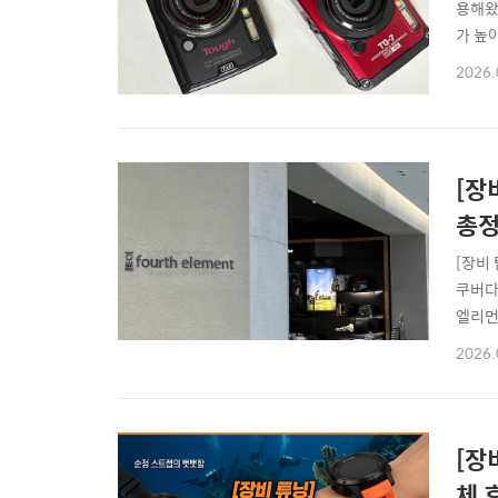
용해왔
가 높
불편함
2026.
답니다
꾸는 
[장
총
[장비
쿠버다
엘리먼
어 서
2026.
반가운
대 서
[장
체 