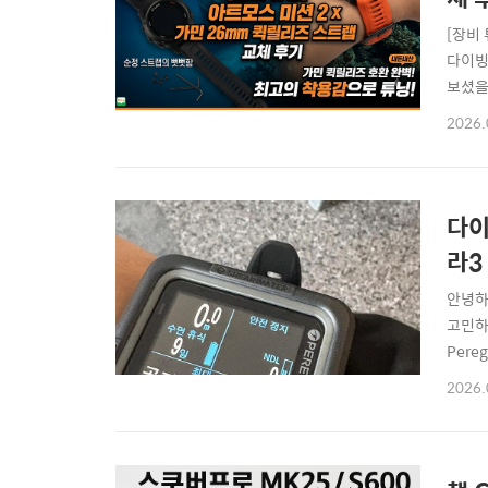
[장비
다이빙
보셨을
2(AT
2026.
이는 
죠.(심
다이
라3
안녕하
고민하
Per
요!아래
2026.
그린 T