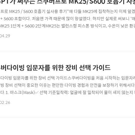
GPT가 써주는 스쿠버프로 MK25/S600 호흡기 
프로 MK25 / S600 호흡기 실사용 후기"왜 다들 MK25에 집착하는지 이제 
 + S600 조합이다. 처음엔 가격 때문에 많이 망설였다. 하지만 실제로 써보니 '
 MK25 1단계 + S600 2단계MK25는 밸런스형 피스톤 방식이고, 수온이 낮
호흡의 부드러움과 즉각적인 반응이 특징이다.S600은 알루미늄 케이스가 아니라 
04.29
 있어 상황에 따라 세밀하게 설정할 수 있었다.🫧 실제 사용 소감호흡이 정말 가
버다이빙 입문자를 위한 장비 선택 가이드
다이빙 입문자를 위한 장비 선택 가이드스쿠버다이빙을 처음 시작하는 입문자라면
빙 장비 선택이 중요한 이유는 편안한 다이빙 경험과 안전을 보장하기 위해서다.
.1. 마스크(Mask)✅ 선택 기준밀착력: 얼굴에 잘 밀착되어 물이 새지 않는지 확
: 부드러운 실리콘 소재가 착용감이 좋다🏅 추천 브랜드Mares, Cressi, Scub
02.26
 세미 드라이 스노클: 물 유입을 방지하는 구조인지 확인입에 물렸을 때 편안한지: 인