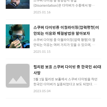
스쿠버 다이빙 중 방향감각 상실
함 2. 예방책1) 다이빙 전 준비탱크 압력 확인:
(Disorientation)은 다이버가 수중에서 방향을
다이빙 시작 전 압력이 충분한지(대개 200 bar
제대로 인지하지 못하는 현상으로, 이는 위험한
이상) 확인.다이빙 계획 수립: 예상 다이빙 시간,
2025.01.16
상황으로 이어질 수 있습니다. 이를 예방하고 대
수심, 기체 소모량 계산.장비 점검: 탱크 밸브와
처하는 방법을 잘 이해하는 것이 중요합니
레귤레이터를 점검해 누출 방지.2) 호흡과 부력
다. 1. 방향감각 상실의 주요 원인수중 환경의
조절깊고 안정된 호흡: 천천히, 일정한 리듬으로
스쿠버 다이빙중 이퀄라이징(압력평형)이
특성조류 또는 유속스쿠버 장비와 환경의 조합
호흡하여 기체 소모를 줄임.부력 조..
안되는 이유와 해결방법을 알아보자
심리적 요인중성부력 실패심해 또는 수평선 혼
스쿠버 다이빙 중 이퀄라이징(압력 평형)이 잘
란다이버 현기증(Vertigo) 2. 방향감각 상실 시
안되는 이유는 여러 가지가 있을 수 있으며, 이
발생할 수 있는 문제수심 초과기체 소진버디와
는 불편함을 초래할 뿐만 아니라 귀 손상(또는
의 분리공황 상태표면 접근 실패 3. 방향감각 상
2025.01.15
트라우마)으로 이어질 위험이 있습니다. 이를
실에 대한 해결법1) 즉각적인 대처침착 유지버
예방하고 해결하기 위한 원인별 대처 방법을 정
블 확인참조물을 찾기다이빙 컴퓨터 사용2) 문
리했습니다. 이퀄라이징이 안되는 주요 원인너
제 상황에서의 행동중성부력 회복버디와의 신
필리핀 보홀 스쿠버 다이빙 중 한국인 40대
무 빠른 하강감기 또는 코막힘유스타키오관 기
호 교환수면으로 상승조류에 휩쓸렸을 경우 4.
사망
능 저하긴장 상태잘못된 이퀄라이징 기술 해결
예방 방법1) 다이빙 전 준비환경..
5월 1일 필리핀 보홀에서 스쿠버 다이빙을 하던
법 및 예방 방법1) 적절한 이퀄라이징 기술 사용
한국인 다이버가 실종되었다고 보도 되었다. 이
발살바(Valsalva) 기법코를 잡고 살짝 바람을
후 2일 필리핀 해경 수색작업에 의해 사망 상태
불어 귀로 공기가 전달되도록 함.프렌젤
2023.05.04
의 다이버를 인양했다. 4월 27일부터 다이빙 동
(Frenzel) 기법혀를 이용해 목구멍을 닫고 압력
호회분들과 함께 투어를 떠난 것으로 기사가 확
을 조절.토이니비(Toynbee) 기법코를 막고 침
인되었다. 많은 기사에서 해당 다이버가 체험 다
을 삼키며 압력 평형.빅토리안 기법턱을 앞으로