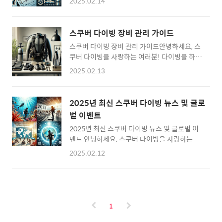
친구를 만날 수 있는 커뮤니티입니다. 보통 스쿠
2025.02.14
전 필수 점검 사항 다이빙 중 유의해야 할 점 비
버 다이빙, 프리다이빙 등 특정 유형의 다이빙을
상 상황 대처법 다이빙 후 주의해야 할 사항 자
중심으로 운영되며, 정기적인 다이빙 여행 및 교
주 묻는 질문 (FAQ) 다이빙 전 필수 점검 사항
육 프로그램을 제..
스쿠버 다이빙 장비 관리 가이드
다이빙 전 철저한 준비는 안전한 다이빙을 위한
스쿠버 다이빙 장비 관리 가이드안녕하세요, 스
첫걸음입니다. 아래 사항을 꼭 체크하세요. 체
쿠버 다이빙을 사랑하는 여러분! 다이빙을 하다
크 항목 설명 장비 점검 ..
보면 장비 관리가 얼마나 중요한지 알게 되실 텐
2025.02.13
데요. 제대로 관리된 장비는 안전한 다이빙을 보
장하고, 장비의 수명을 늘리는 데 큰 도움이 됩
니다. 오늘은 스쿠버 다이빙 장비를 오래도록 최
2025년 최신 스쿠버 다이빙 뉴스 및 글로
상의 상태로 유지하는 관리법을 알려드릴게요.
벌 이벤트
📋 목차1. 다이빙 마스크 관리2. 스노클 관리3.
2025년 최신 스쿠버 다이빙 뉴스 및 글로벌 이
레귤레이터 유지보수4. BCD(부력 조절기) 관
벤트 안녕하세요, 스쿠버 다이빙을 사랑하는 여
리5. 핀 및 부츠 관리6. 다이빙 장비 보관 방법결
러분! 2025년에는 어떤 다이빙 이벤트와 소식
론 및 FAQ ❓💡 다이빙 마스크 관리 요약✔ 다이
2025.02.12
들이 있을까요? 이번 글에서는 글로벌 다이빙
빙 후 깨끗한 물로 헹구기✔ 김 서림 방지제 사
이벤트와 최신 트렌드를 정리해 보았습니다. 📋
용✔ 직사광선을 피해 보관💡 스노클 관리 요약
목차 2025년 글로벌 다이빙 이벤트 일정 아시
✔ 사용 후 깨끗한 물로 헹군 후 건조✔ 내부에
아 태평양 지역 다이빙 이벤트 유럽 및 미국의
물이 고이지 않도록 완전 건조✔ 부드러운 브러
주요 다이빙 박람회 2025년 스쿠버 다이빙 트
시..
1
렌드 최신 스쿠버 다이빙 기술과 장비 자주 묻는