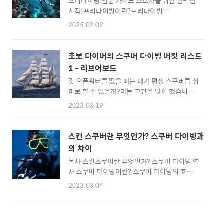
프리다이빙 입문 가이드 초보자를 위한 완벽한
기 추천 TOP 51️⃣ Apeks XTX200✅ 장점: 강력
시작!프리다이빙이란?프리다이빙
한 내구성, 깊은 수심에서도 안정적인 공기 공급
(Freediving)은 공기통 없이 자신의 숨만으로
✅ 특징: 환경 밀봉 시스템 적용으로 오염 방지,
2025.02.02
바닷속을 탐험하는 다이빙 방식입니다. 단순한
조절 가능한 벤추리 효과✅ 추천 대상: 테크니컬
수영과 달리, 호흡 조절과 수중 적응 능력이 중
다이버, 심해 다이빙을 즐기는 다이버Apeks
요하며, 깊은 바다에서 자유롭게 유영할 수 있는
XTX200은 고급 다이버들 사이에서 인기가 많
초보 다이버의 스쿠버 다이빙 버킷 리스트
매력이 있습니다. 최근 웰빙 트렌드와 맞물려 심
다. 환경 밀봉 시스템 덕분에 차가운 물에서도
1 - 리브어보드
신의 안정과 자연과의 교감을 위해 프리다이빙
탁월..
갓 오픈워터를 땄을 때는 내가 평생 스쿠버를 취
을 배우려는 사람들이 많아지고 있습니다. 저의
미로 할 수 있을까?라는 고민을 많이 했습니다.
경우엔 스쿠버 다이빙을 하면서 프리 다이빙을
강원도 바다, 볼 것이라곤 노란색 범돔 무리들과
하면 멋있을 것 같다고 생각해 도전하게 되었는
2023.03.19
성게, 멍게뿐이었고 조류와 써지로 너무 힘들었
데요. 스킨 스쿠버와는 전혀 다른 종목의 스포츠
거든요. 어드밴스를 하고 나서부터 조금씩 다이
라는 것을 깨닳았습니다. 꽤나 매력있고 진입 장
빙에 빠져들었는데요. 다양한 다이빙 포인트들
벽이 낮다고 느꼈어요.프리다이빙을 배우면 좋
스킨 스쿠버란 무엇인가? 스쿠버 다이빙과
을 알아보고, 좋아하는 타입의 다이빙을 찾아보
은 점🏊‍♂ 자연과의 교감: 공기통 없이 바닷속을
의 차이
다 보니 무조건 가야 한다는 다짐을 하게 만드는
누비며 해양 생물과 가까이 만날 ..
목차 스킨스쿠버란 무엇인가? 스쿠버 다이빙 역
여러 가지 다이빙이 있었습니다. 초보 다이버인
사 스쿠버 다이빙이란? 스쿠버 다이빙의 효과
저에게는 스쿠버 다이빙 버킷 리스트가 있습니
스쿠버 다이빙 장비 스킨스쿠버란 무엇인가? 평
다. 그중 첫 번째는 리브어보드인데요.
2023.03.04
상시 우리가 사용하는 다이빙의 단어는 다양합
Liveaboard 배 위에서 먹고 자면서 다이빙을
니다. 스쿠버나 프리 다이빙을 하는 사람이라면
하는 시스템입니다. 오늘은 리브어보드와 추천
그냥 다이빙이라고 말하기도 합니다. 일반 사람
지역, 초보 다이버가 갈 수 있는 리브어보드에