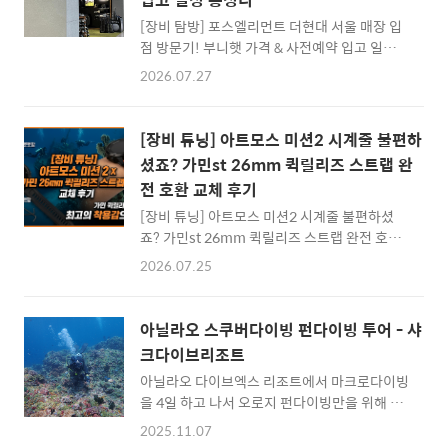
소보다 훨씬 많은 현금이 필요했거든요.결과적
으로는 2인이서 트래블월렛을 이용해 수수료
[장비 탐방] 포스엘리먼트 더현대 서울 매장 입
없이 알뜰하게 엔화를 인출했고,3박 4일간의 다
점 방문기! 부니햇 가격 & 사전예약 입고 일정
이빙 일정을 아주 만족스럽게 잘 마쳤습니다. 이
총정리안녕하세요, 수중 속 신비로운 세상과 스
2026.07.27
시가키 공항 ATM 위치와 인출 동선 꿀팁처음
쿠버다이빙 장비 소식을 전하는 다이버 곤조입
이시가키에 도착했을 때는 소도시 느낌의 완전
니다! 🌊다이버들이라면 누구나 가슴속에 '위시
시골이라 카드가 안 되는 곳이 많을까 봐 살짝
리스트' 하나쯤 품고 사는 브랜드, 바로 포스엘
[장비 튜닝] 아트모스 미션2 시계줄 불편하
걱정했습니다.그런데 막상 도착해 보..
리먼트(Fourth Element)인데요. 다이빙 시작
셨죠? 가민st 26mm 퀵릴리즈 스트랩 완
할 때 너무 예뻐서 샀다가도 비싼 가격에 선뜻
전 호환 교체 후기
추가 구매는 엄두를 못 내곤 했었는데, 드디어
서울 한복판 오프라인에서 직접 만날 수 있게 되
[장비 튜닝] 아트모스 미션2 시계줄 불편하셨
었습니다.바로 여의도 더현대 서울 4층(가민 매
죠? 가민st 26mm 퀵릴리즈 스트랩 완전 호환
장 맞은편)에 포스엘리먼트가 입점했다는 반가
교체 후기안녕하세요, 수중 속 신비로운 세상과
2026.07.25
운 소식인데요! 마침 다이빙에 갓 입문한 남자
다이빙 장비 꿀팁을 기록하는 다이버 곤이입니
친구에게도 좋은 기회가 될 것 같아 호기심을 참
다! 🌊스쿠버다이빙을 즐기시는 다이버분들이
지 못하고 빠르게 다녀왔습니다.1. 더현대 서울
라면 누구나 하나쯤 가지고 계시거나 고민해 보
아닐라오 스쿠버다이빙 펀다이빙 투어 - 샤
포스엘리먼트 매..
셨을 다이빙 컴퓨터! 그중에서도 압도적인 가성
크다이브리조트
비와 깔끔한 디자인으로 정말 많은 사랑을 받고
아닐라오 다이브엑스 리조트에서 마크로다이빙
있는 제품이 바로 아트모스 미션2(ATMOS
을 4일 하고 나서 오로지 펀다이빙만을 위해 샵
Mission 2)인데요. 저 역시 필드에서나 일상에
을 옮겼다. 아닐라오 다이빙샵이 쭈욱 늘어진 초
서나 아주 알차게 잘 쓰고 있는 최애 컴퓨터 중
2025.11.07
입에 위치한 샤크다이브 리조트. 아닐라오 대부
하나입니다.하지만... 이 완벽해 보이는 미션2