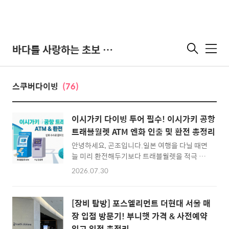
바다를 사랑하는 초보 다이버
메
뉴
스쿠버다이빙
(76)
이시가키 다이빙 투어 필수! 이시가키 공항
트래블월렛 ATM 엔화 인출 및 환전 총정리
안녕하세요, 곤조입니다.일본 여행을 다닐 때면
늘 미리 환전해두기보다 트래블월렛을 적극 활
용하곤 합니다.수수료 없이 ATM기에서 엔화를
2026.07.30
바로 인출하거나 필요할 때마다 카드로 긁는 편
이 훨씬 간편하고 경제적이기 때문이죠.하지만
이번 이시가키섬 다이빙 투어는 사정이 조금 달
[장비 탐방] 포스엘리먼트 더현대 서울 매
랐습니다.다이빙 샵에 지불해야 하는 현장 다이
장 입점 방문기! 부니햇 가격 & 사전예약
빙 비용을 엔화 현금으로 직접 전달해야 해서 평
입고 일정 총정리