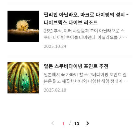
분의 샵들과 비슷하게 바닷가 바로 앞에 위치해
에도 한 가지 치명적인 아쉬움이 있습니다. 바로
있어 배타기도 너무 편하고, 펀다이빙 포인트와
순정 아트모스 미션2 시계줄(스트랩)의 단단함
필리핀 아닐라오, 마크로 다이빙의 성지 -
굉장히 가까워서 이동 시간이 굉장히 짧고 편했
과 실리콘 재질 특유의 뻣뻣함이죠.(심지어 고
다이브엑스 다이브 리조트
던 기억이 난다. 알고 보니 제주도 일했던 샵의
무가 삭아서 끊어짐...
25년 추석, 여러 사람들과 모여 아닐라오로 스
대표님과 SDI 트레이너 동기셨던,, 알았다면 가
쿠버 다이빙 투어를 다녀왔다. 아닐라오를 기대
서 더 친한 척해보았을 텐데(?) 다이빙판이 이렇
했던 이유 중에 하나는 바로 마크로 다이빙의 성
게나 좁다. 착하게 살아야 하는 이유 +1. 샤크 다
2025.10.24
지라는 이름이 붙을 만큼 다양한 마크로 생물들
이브 리조트에서는 티지 카메라는 잠시 내려놓
을 만날 수 있다는 기대감 때문이었다. 원래는
고 인스타 360, 에이스프로2 만 가볍게 들고 다
다른 샵을 알아봤으나 이왕 가는 거 마크로 다이
니면서 풍경 위주로 사진과 영상을 찍어보았다.
일본 스쿠버다이빙 포인트 추천
빙 전문으로 진행되는 샵을 가면 좋을 것 같아
자세한 후기는 아래 유튜브를 통해 확인해 보시
일본에서 꼭 가봐야 할 스쿠버다이빙 포인트 일
다녀왔는데 장, 단점이 모두 있었다. 이번 투어
고, 간단한 소..
본은 맑고 깨끗한 바다와 다양한 해양 생태계로
는 평소 다니던 것과는 다르게 모르는 사람들과
유명한 스쿠버다이빙 명소를 보유하고 있습니
조인해 팀을 꾸린 거라 더욱 기대가 되기도 했
2025.02.18
다. 지금부터 일본에서 꼭 가봐야 할 다이빙 포
다. 마크로 다이빙을 제대로 해보는 것은 처음이
인트를 소개해드릴게요! 📋 목차 오키나와 - 푸
고, 새로운 사람들을 많이 만나게 된다는 긴장감
른 동굴 이즈 반도 - 후토 포인트 아마미 군도 -
도 있었다. 아닐라오는 완전히 시골이라 다이빙
산호초 다이빙 하테루마 섬 - 최남단 다이빙 자
샵이 정말 중요하다고 했는데, 7일간 머물 다이
주 묻는 질문 오키나와 - 푸른 동굴 오키나와의
빙샵도 너무 궁금했다. 목차아닐라오와 스쿠버
1
13
대표적인 스쿠버다이빙 포인트로, 푸른 빛이 가
다이빙다이브엑스 다이브 ..
득한 동굴에서 다이빙을 즐길 수 있습니다. 아름