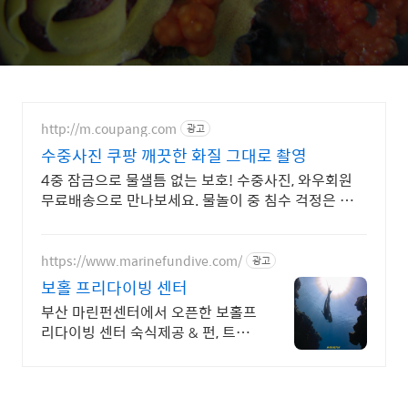
http://m.coupang.com
광고
수중사진 쿠팡 깨끗한 화질 그대로 촬영
4중 잠금으로 물샐틈 없는 보호! 수중사진, 와우회원
무료배송으로 만나보세요. 물놀이 중 침수 걱정은 이제
그만! 쿠팡 로켓배송으로 편하게 사용하세요.
https://www.marinefundive.com/
광고
보홀 프리다이빙 센터
부산 마린펀센터에서 오픈한 보홀프
리다이빙 센터 숙식제공 & 펀, 트레
이닝 가능