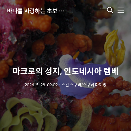
바다를 사랑하는 초보 다이버
메
뉴
마크로의 성지, 인도네시아 렘베
2024. 5. 28. 09:09
ㆍ
스킨 스쿠버/스쿠버 다이빙