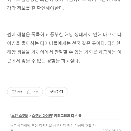
각각 정보를 잘 확인해야한다.
렘베
해협은
독특하고
풍부한
해양
생태계로
인해
마크로
다
이빙을
좋아하는
다이버들에게는
천국
같은
곳이다
.
다양한
해양
생물을
가까이에서
관찰할
수
있는
기회를
제공하는
이
곳에서 잊을
수
없는
경험을
하고싶다
.
공감
구독하기
'
스킨 스쿠버
>
스쿠버 다이빙
' 카테고리의 다른 글
스쿠버 다이빙 투어, 마지막날 세부시티, 막탄 가성비 호텔 가
격
2024.05.30